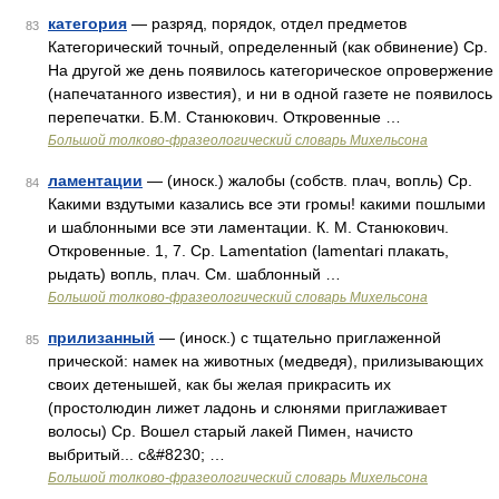
категория
— разряд, порядок, отдел предметов
83
Категорический точный, определенный (как обвинение) Ср.
На другой же день появилось категорическое опровержение
(напечатанного известия), и ни в одной газете не появилось
перепечатки. Б.М. Станюкович. Откровенные …
Большой толково-фразеологический словарь Михельсона
ламентации
— (иноск.) жалобы (собств. плач, вопль) Ср.
84
Какими вздутыми казались все эти громы! какими пошлыми
и шаблонными все эти ламентации. К. М. Станюкович.
Откровенные. 1, 7. Ср. Lamentation (lamentari плакать,
рыдать) вопль, плач. См. шаблонный …
Большой толково-фразеологический словарь Михельсона
прилизанный
— (иноск.) с тщательно приглаженной
85
прической: намек на животных (медведя), прилизывающих
своих детенышей, как бы желая прикрасить их
(простолюдин лижет ладонь и слюнями приглаживает
волосы) Ср. Вошел старый лакей Пимен, начисто
выбритый... с&#8230; …
Большой толково-фразеологический словарь Михельсона