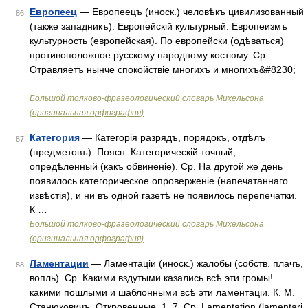
Европеец
— Европеецъ (иноск.) человѣкъ цивилизованный
86
(также западникъ). Европейскій культурный. Европеизмъ
культурность (европейская). По европейски (одѣваться)
противоположное русскому народному костюму. Ср.
Отравляетъ нынче спокойствіе многихъ и многихъ&#8230;
…
Большой толково-фразеологический словарь Михельсона
(оригинальная орфография)
Категория
— Категорія разрядъ, порядокъ, отдѣлъ
87
(предметовъ). Поясн. Категорическій точный,
опредѣленный (какъ обвиненіе). Ср. На другой же день
появилось категорическое опроверженіе (напечатаннаго
извѣстія), и ни въ одной газетѣ не появилось перепечатки.
К …
Большой толково-фразеологический словарь Михельсона
(оригинальная орфография)
Ламентации
— Ламентаціи (иноск.) жалобы (собств. плачъ,
88
вопль). Ср. Какими вздутыми казались всѣ эти громы!
какими пошлыми и шаблонными всѣ эти ламентаціи. К. М.
Станюковичъ. Откровенные. 1, 7. Ср. Lamentation (lamentari