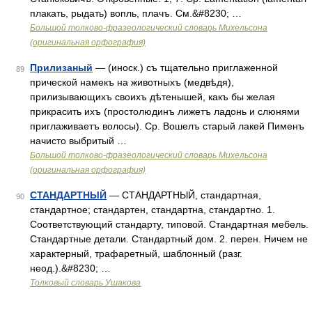
плакать, рыдать) вопль, плачъ. См.&#8230; …
Большой толково-фразеологический словарь Михельсона
(оригинальная орфография)
Прилизаный
— (иноск.) съ тщательно приглаженной
89
прической намекъ на животныхъ (медвѣдя),
прилизывающихъ своихъ дѣтенышей, какъ бы желая
прикрасить ихъ (простолюдинъ лижетъ ладонь и слюнями
приглаживаетъ волосы). Ср. Вошелъ старый лакей Пименъ
начисто выбритый …
Большой толково-фразеологический словарь Михельсона
(оригинальная орфография)
СТАНДАРТНЫЙ
— СТАНДАРТНЫЙ, стандартная,
90
стандартное; стандартен, стандартна, стандартно. 1.
Соответствующий стандарту, типовой. Стандартная мебель.
Стандартные детали. Стандартный дом. 2. перен. Ничем не
характерный, трафаретный, шаблонный (разг.
неод.).&#8230; …
Толковый словарь Ушакова