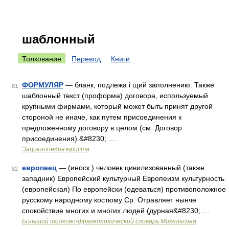
шаблонный
Толкование
Перевод
Книги
ФОРМУЛЯР
— бланк, подлежа i щий заполнению. Также
81
шаблонный текст (проформа) договора, используемый
крупными фирмами, который может быть принят другой
стороной не иначе, как путем присоединения к
предложенному договору в целом (см. Договор
присоединения).&#8230; …
Энциклопедия юриста
европеец
— (иноск.) человек цивилизованный (также
82
западник) Европейский культурный Европеизм культурность
(европейская) По европейски (одеваться) противоположное
русскому народному костюму Ср. Отравляет нынче
спокойствие многих и многих людей (дурная&#8230; …
Большой толково-фразеологический словарь Михельсона